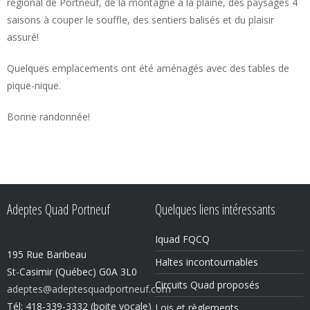
régional de Portneuf, de la montagne à la plaine, des paysages 4
saisons à couper le souffle, des sentiers balisés et du plaisir
assuré!
Quelques emplacements ont été aménagés avec des tables de
pique-nique.
Bonne randonnée!
Adeptes Quad Portneuf
Quelques liens intéressants
Iquad FQCQ
195 Rue Baribeau
Haltes incontournables
St-Casimir (Québec) G0A 3L0
Circuits Quad proposés
adeptes@adeptesquadportneuf.com
Tél: 418-339-3332 (boite vocale)
Lois et règlements