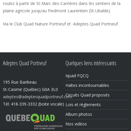
roulez à partir de St-Marc des-Carrières dans les sentiers de la
plaine agricole jusqu’au Piedmont Laurentien (St-Ubalde).
Via le Club Quad Nature Portneuf et Adeptes Quad Portneuf.
Adeptes Quad Portneuf
Quelques liens intéressants
Iquad FQCQ
195 Rue Baribeau
Haltes incontournables
St-Casimir (Québec) G0A 3L0
Circuits Quad proposés
adeptes@adeptesquadportneuf.com
Tél: 418-339-3332 (boite vocale)
Lois et règlements
Album photos
Nos vidéos