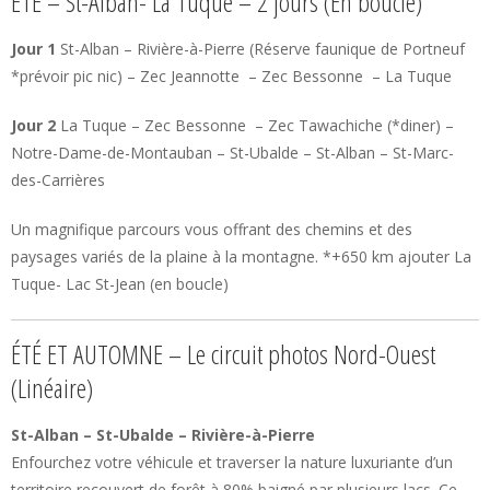
ÉTÉ – St-Alban- La Tuque – 2 jours (En boucle)
Jour 1
St-Alban – Rivière-à-Pierre (Réserve faunique de Portneuf
*prévoir pic nic) – Zec Jeannotte – Zec Bessonne – La Tuque
Jour 2
La Tuque – Zec Bessonne – Zec Tawachiche (*diner) –
Notre-Dame-de-Montauban – St-Ubalde – St-Alban – St-Marc-
des-Carrières
Un magnifique parcours vous offrant des chemins et des
paysages variés de la plaine à la montagne. *+650 km ajouter La
Tuque- Lac St-Jean (en boucle)
ÉTÉ ET AUTOMNE – Le circuit photos Nord-Ouest
(Linéaire)
St-Alban – St-Ubalde – Rivière-à-Pierre
Enfourchez votre véhicule et traverser la nature luxuriante d’un
territoire recouvert de forêt à 80% baigné par plusieurs lacs. Ce